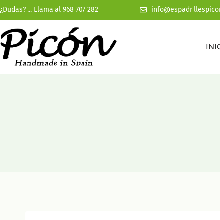
¿Dudas? ... Llama al 968 707 282
info@espadrillespico
INI