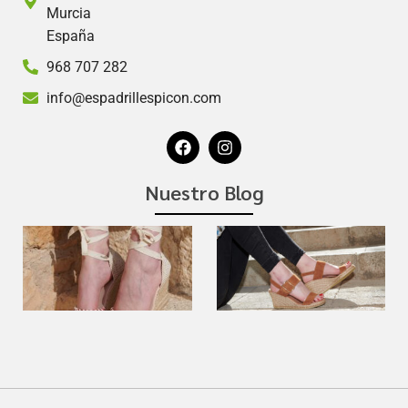
Murcia
España
968 707 282
info@espadrillespicon.com
Nuestro Blog
Las
alpargatas
con cuña
para mujer:
estilo y
comodidad
para tu día
a día