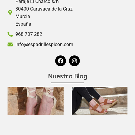
Paraje El Charco s/n
30400 Caravaca de la Cruz
Murcia
España
968 707 282
info@espadrillespicon.com
Nuestro Blog
Las
alpargatas
con cuña
para mujer:
estilo y
comodidad
para tu día
a día